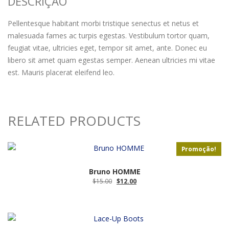
DESCRIÇÃO
Pellentesque habitant morbi tristique senectus et netus et
malesuada fames ac turpis egestas. Vestibulum tortor quam,
feugiat vitae, ultricies eget, tempor sit amet, ante. Donec eu
libero sit amet quam egestas semper. Aenean ultricies mi vitae
est. Mauris placerat eleifend leo.
RELATED PRODUCTS
Promoção!
Bruno HOMME
O
O
$
15.00
$
12.00
preço
preço
original
atual
era:
é:
$15.00.
$12.00.