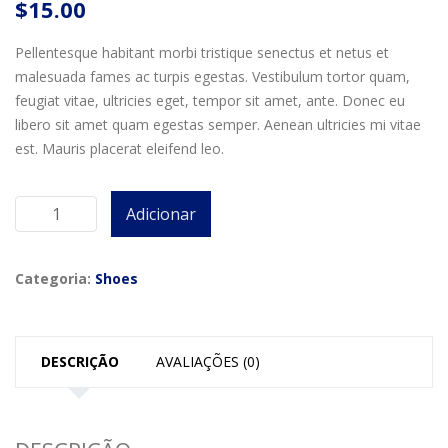
$
15.00
Pellentesque habitant morbi tristique senectus et netus et
malesuada fames ac turpis egestas. Vestibulum tortor quam,
feugiat vitae, ultricies eget, tempor sit amet, ante. Donec eu
libero sit amet quam egestas semper. Aenean ultricies mi vitae
est. Mauris placerat eleifend leo.
Adicionar
Quantidade
de
Chelsea
Categoria:
Shoes
Boots
DESCRIÇÃO
AVALIAÇÕES (0)