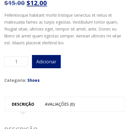
O
O
$
15.00
$
12.00
preço
preço
original
atual
Pellentesque habitant morbi tristique senectus et netus et
era:
é:
malesuada fames ac turpis egestas. Vestibulum tortor quam,
$15.00.
$12.00.
feugiat vitae, ultricies eget, tempor sit amet, ante. Donec eu
libero sit amet quam egestas semper. Aenean ultricies mi vitae
est. Mauris placerat eleifend leo.
Adicionar
Quantidade
de
Bruno
Categoria:
Shoes
HOMME
DESCRIÇÃO
AVALIAÇÕES (0)