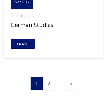
Mar 2017
admin_aejms
German Studies
LER MAIS
1
2