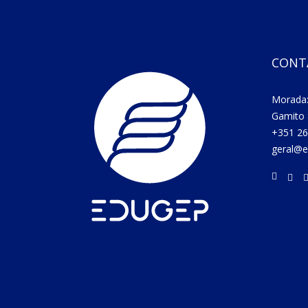
CONT
Morada:
Gamito 
+351 26
geral@e