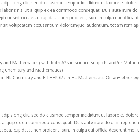
adipisicing elit, sed do eiusmod tempor incididunt ut labore et dolo
 laboris nisi ut aliquip ex ea commodo consequat. Duis aute irure dolo
cepteur sint occaecat cupidatat non proident, sunt in culpa qui officia
ror sit voluptatem accusantium doloremque laudantium, totam rem ape
try and Mathematics) with both A*s in science subjects and/or Mathe
ing Chemistry and Mathematics)
 7 in HL Chemistry and EITHER 6/7 in HL Mathematics Or. any other equ
adipisicing elit, sed do eiusmod tempor incididunt ut labore et dolo
ut aliquip ex ea commodo consequat. Duis aute irure dolor in reprehende
ccaecat cupidatat non proident, sunt in culpa qui officia deserunt molli