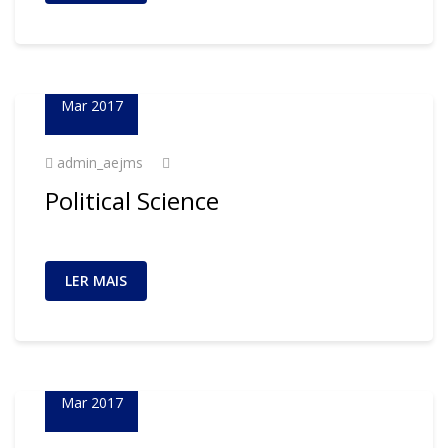
02
Mar 2017
admin_aejms
Political Science
LER MAIS
02
Mar 2017