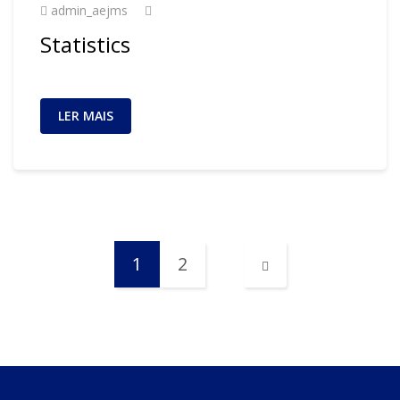
admin_aejms
Statistics
LER MAIS
1
2