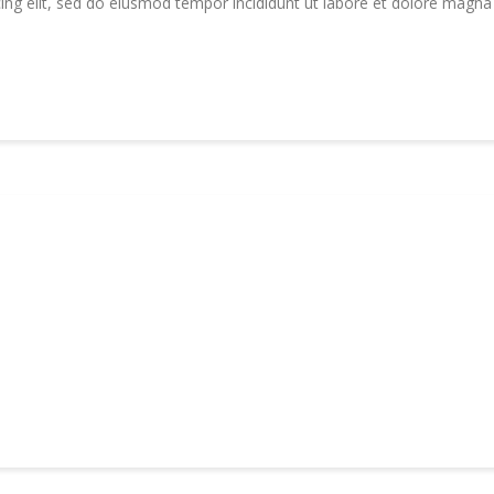
ing elit, sed do eiusmod tempor incididunt ut labore et dolore magna