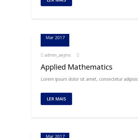
23
Mar 2017
admin_aejms
Applied Mathematics
Lorem ipsum dolor sit amet, consectetur adipisic
LER MAIS
23
Mar 2017