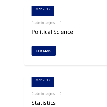
02
Mar 2017
admin_aejms
Political Science
LER MAIS
02
Mar 2017
admin_aejms
Statistics