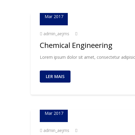
23
Mar 2017
admin_aejms
Chemical Engineering
Lorem ipsum dolor sit amet, consectetur adipisic
LER MAIS
23
Mar 2017
admin_aejms