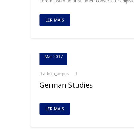
Lorem ipsum dolor sit amet, consectetur adipisic
LER MAIS
02
Mar 2017
admin_aejms
German Studies
LER MAIS