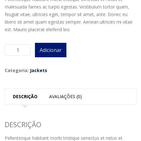
malesuada fames ac turpis egestas. Vestibulum tortor quam,
feugiat vitae, ultricies eget, tempor sit amet, ante. Donec eu
libero sit amet quam egestas semper. Aenean ultricies mi vitae
est. Mauris placerat eleifend leo.
Adicionar
Quantidade
de
Kaiseki
Categoria:
Jackets
Lightweight
DESCRIÇÃO
AVALIAÇÕES (0)
DESCRIÇÃO
Pellentesque habitant morbi tristique senectus et netus et