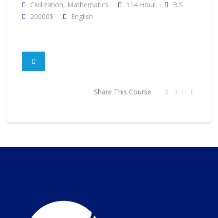
Civilization
,
Mathematics
114 Hour
B.S
20000$
English
Share This Course