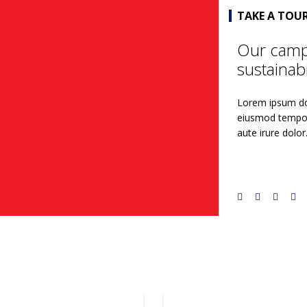
TAKE A TOU
Our campu
sustainabil
Lorem ipsum dol
eiusmod tempor 
aute irure dolor