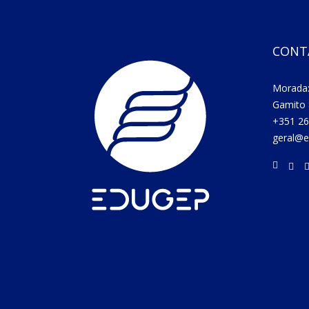
CONT
Morada:
Gamito 
+351 26
geral@e