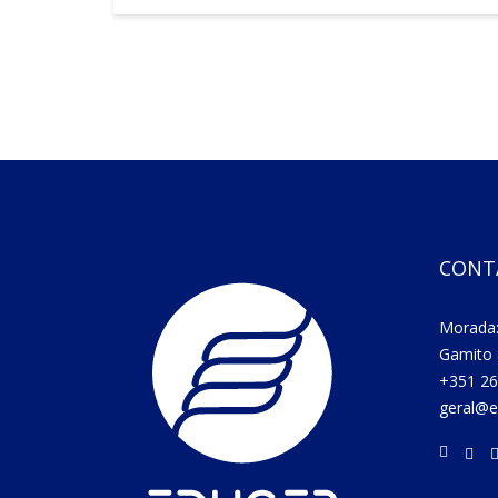
CONT
Morada:
Gamito 
+351 26
geral@e