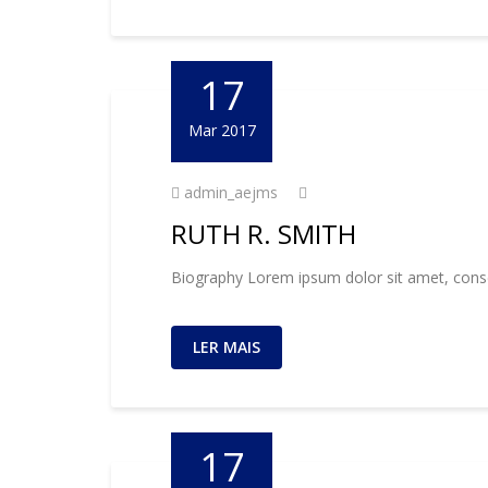
17
Mar 2017
admin_aejms
RUTH R. SMITH
Biography Lorem ipsum dolor sit amet, consec
LER MAIS
17