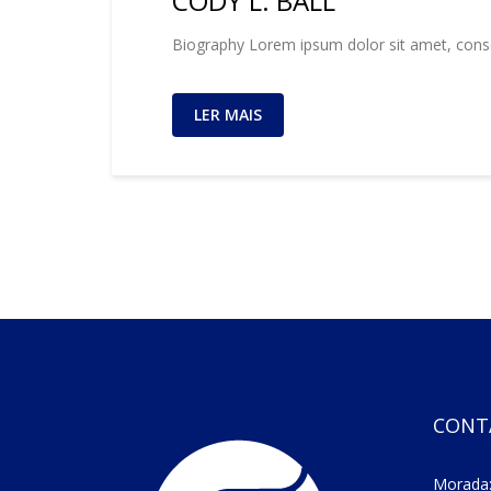
CODY L. BALL
Biography Lorem ipsum dolor sit amet, consec
LER MAIS
CONT
Morada: