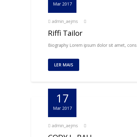
Mar 2017
admin_aejms
Riffi Tailor
Biography Lorem ipsum dolor sit amet, consec
LER MAIS
17
Mar 2017
admin_aejms