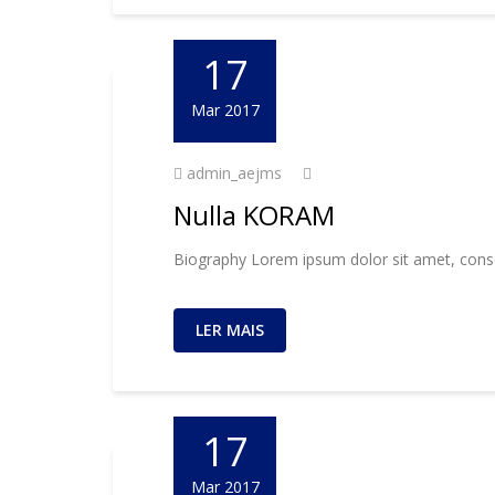
17
Mar 2017
admin_aejms
Nulla KORAM
Biography Lorem ipsum dolor sit amet, consec
LER MAIS
17
Mar 2017