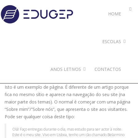
HOME
ESCOLAS
ANOS LETIVOS
CONTACTOS
Isto é um exemplo de página. É diferente de um artigo porque
fica no mesmo sítio e aparece na navegação do seu site (na
maior parte dos temas). O normal é começar com uma página
“Sobre mim”/”Sobre nós”, que apresenta o site aos visitantes.
Pode ser qualquer coisa deste tipo:
Olá! Faço entregas durante o dia, mas estudo para ser actor à noite.
Este é o meu site. Vivo em Lisboa, tenho um cão chamado Belarmino