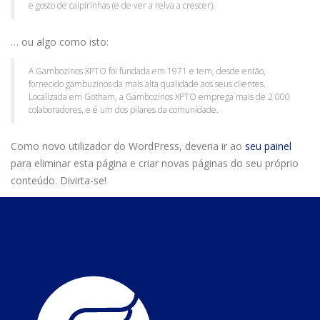
e gosto de caipirinhas (e de ver a relva a crescer).
… ou algo como isto:
A Gambozinos XPTO foi fundada em 1971 e tem, desde então,
fornecido gambuzinos da mais alta qualidade aos seus clientes.
Localizada em Gotham, a Gambozinos XPTO emprega mais de 2 000
colaboradores, e é um dos pilares da comunidade.
Como novo utilizador do WordPress, deveria ir ao
seu painel
para eliminar esta página e criar novas páginas do seu próprio
conteúdo. Divirta-se!