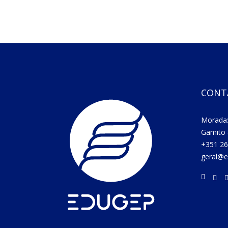
CONT
Morada:
Gamito 
+351 26
geral@e