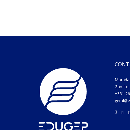
CONT
Morada:
Gamito 
+351 26
geral@e