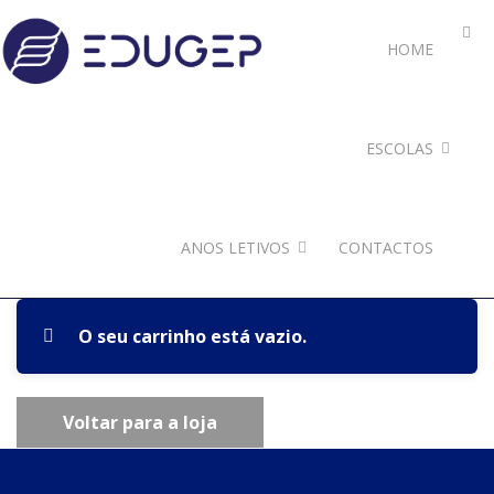
HOME
ESCOLAS
ANOS LETIVOS
CONTACTOS
O seu carrinho está vazio.
Voltar para a loja